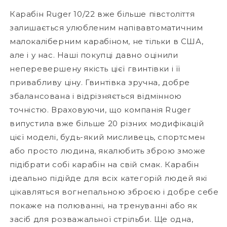
Карабін Ruger 10/22 вже більше півстоліття
залишається улюбленим напівавтоматичним
малокаліберним карабіном, не тільки в США,
але і у нас. Наші покупці давно оцінили
неперевершену якість цієї гвинтівки і її
привабливу ціну. Гвинтівка зручна, добре
збалансована і відрізняється відмінною
точністю. Враховуючи, що компанія Ruger
випустила вже більше 20 різних модифікацій
цієї моделі, будь-який мисливець, спортсмен
або просто людина, якалюбить зброю зможе
підібрати собі карабін на свій смак. Карабін
ідеально підійде для всіх категорій людей які
цікавляться вогнепальною зброєю і добре себе
покаже на полюванні, на тренуванні або як
засіб для розважальної стрільби. Ще одна,