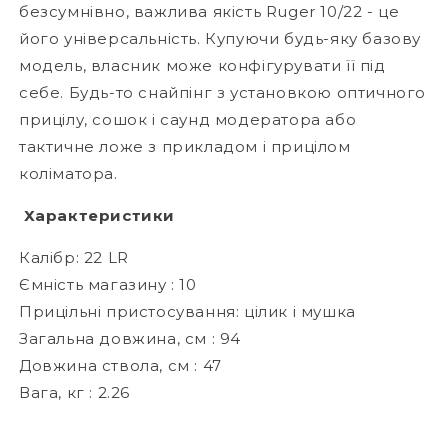
безсумнівно, важлива якість Ruger 10/22 - це
його універсальність. Купуючи будь-яку базову
модель, власник може конфігурувати її під
себе. Будь-то снайпінг з установкою оптичного
прицілу, сошок і саунд модератора або
тактичне ложе з прикладом і прицілом
коліматора.
Характеристики
Калібр: 22 LR
Ємність магазину : 10
Прицільні пристосування: цілик і мушка
Загальна довжина, см : 94
Довжина ствола, см : 47
Вага, кг : 2.26