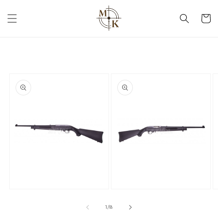
кошик
1
/
8