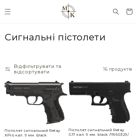
кошик
К
Сигнальні пістолети
о
л
Відфільтрувати та
16 продуктів
е
відсортувати
к
ц
і
я
:
Пістолет сигнальний Retay
Пістолет сигнальний Retay
G17 кал. 9 мм. black /11950329/
XPro кал. 9 мм. black