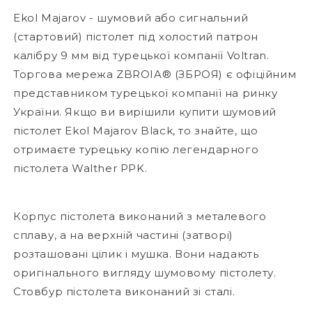
Ekol Majarov - шумовий або сигнальний
(стартовий) пістолет під холостий патрон
калібру 9 мм від турецької компанії Voltran.
Торгова мережа ZBROIA® (ЗБРОЯ) є офіційним
представником турецької компанії на ринку
України. Якщо ви вирішили купити шумовий
пістолет Ekol Majarov Black, то знайте, що
отримаєте турецьку копію легендарного
пістолета Walther PPK.
Корпус пістолета виконаний з металевого
сплаву, а на верхній частині (затворі)
розташовані цілик і мушка. Вони надають
оригінального вигляду шумовому пістолету.
Стовбур пістолета виконаний зі сталі.