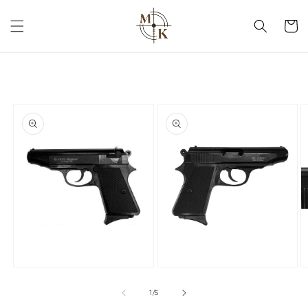
кошик
1
/
5