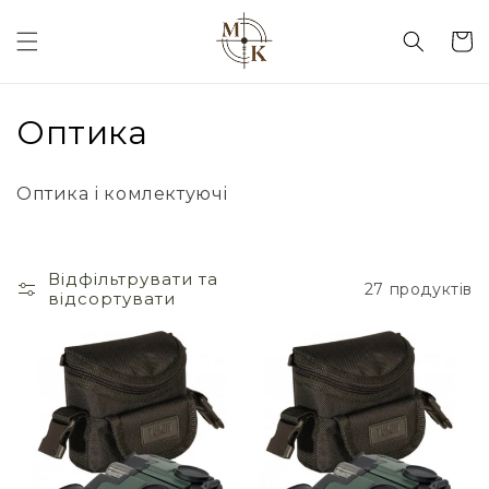
кошик
К
Оптика
о
Оптика і комлектуючі
л
е
Відфільтрувати та
27 продуктів
к
відсортувати
ц
і
я
: