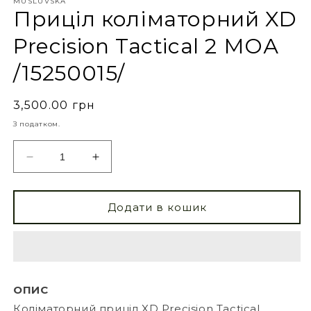
MUSLUVSKA
Приціл коліматорний XD
Precision Tactical 2 МОА
/15250015/
3,500.00 грн
З податком.
Додати в кошик
ОПИС
Коліматорний приціл XD Precision Tactical