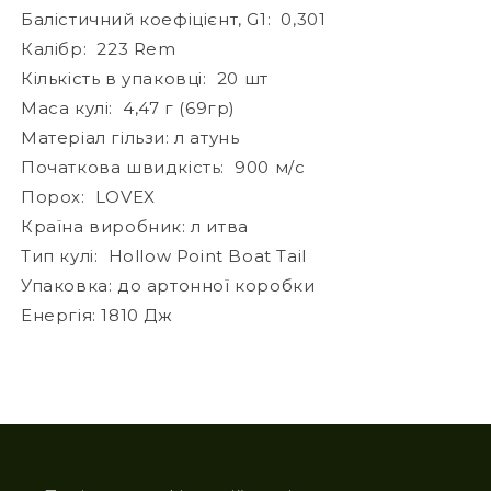
Балістичний коефіцієнт, G1:
0,301
Калібр:
223 Rem
Кількість в упаковці:
20 шт
Маса кулі:
4,47 г (69гр)
Матеріал гільзи: л
атунь
Початкова швидкість:
900 м/с
Порох:
LOVEX
Країна виробник: л
итва
Тип кулі:
Hollow Point Boat Tail
Упаковка: до
артонної коробки
Енергія: 1810 Дж