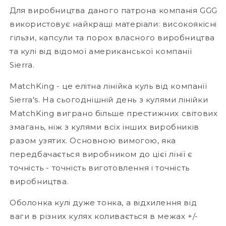
Для виробництва даного патрона компанія GGG
використовує найкращі матеріали: високоякісні
гільзи, капсули та порох власного виробництва
та кулі від відомої американської компанії
Sierra.
MatchKing - це елітна лінійка куль від компанії
Sierra's. На сьогоднішній день з кулями лінійки
MatchKing виграно більше престижних світових
змагань, ніж з кулями всіх інших виробників
разом узятих. Основною вимогою, яка
передбачається виробником до цієї лінії є
точність - точність виготовлення і точність
виробництва.
Оболонка кулі дуже тонка, а відхилення від
ваги в різних кулях коливається в межах +/-