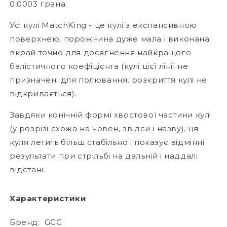
0,0003 грана.
Усі кулі MatchKing - це кулі з експансивною
поверхнею, порожнина дуже мала і виконана
вкрай точно для досягнення найкращого
балістичного коефіцієнта (кулі цієї лінії не
призначені для полювання, розкриття кулі не
відкривається).
Завдяки конічній формі хвостової частини кулі
(у розрізі схожа на човен, звідси і назву), ця
куля летить більш стабільно і показує відмінні
результати при стрільбі на дальній і наддалі
відстані.
Характеристики
Бренд:
GGG