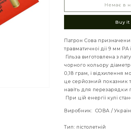
Немає в н
Buy i
Патрон Сова призначений
травматичної дії 9 мм PA 
Гільза виготовлена ​​з ла
чорного кольору діаметр
0,18 грам, і відхилення м
це серйозний показник т
навіть для перезарядки 
При цій енергії кулі ста
Виробник:
СОВА / Украї
Тип: п
істолетній