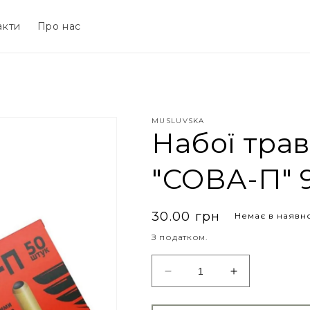
акти
Про нас
MUSLUVSKA
Набої тра
"СОВА-П" 
30.00 грн
Немає в наявно
З податком.