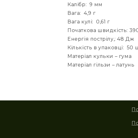
Калібр:
9 мм
Вага:
4,9 г
Вага кулі:
0,61 г
Початкова швидкість: 390
Енергія пострілу,: 48 Дж
Кількість в упаковці:
50 ш
Матеріал кульки – гума
Матеріал гільзи – латунь
По
П