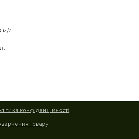
 м/с
т.
літика конфіденційності
овернення товару