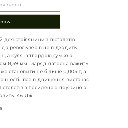
аявності
t now
 для стрілянини з пістолетів
і до револьверів не підходить.
туні, а куля із твердою гумкою
ом 8,39 мм.
Заряд патрона важить
оже становити не більше 0,005 г, а
очності.
все підвищення вистачає
пістолетів з посиленою пружиною.
новить
48 Дж.
на