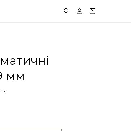
авторизуватися
кошик
вматичні
9 мм
сті