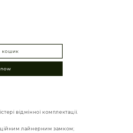
в кошик
t now
стері відмінної комплектації.
диційним лайнерним замком;