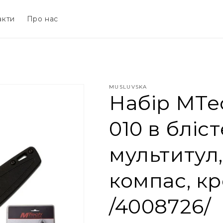
акти
Про нас
MUSLUVSKA
Набір MTe
010 в бліст
мультитул,
компас, к
/4008726/