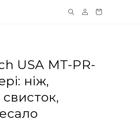
авторизуватися
кошик
ch USA MT-PR-
ері: ніж,
 свисток,
ресало