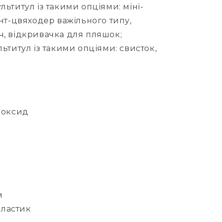
ьтитул із такими опціями: міні-
нт-цвяходер важільного типу,
, відкривачка для пляшок;
ьтитул із такими опціями: свисток,
 оксид
м
пластик